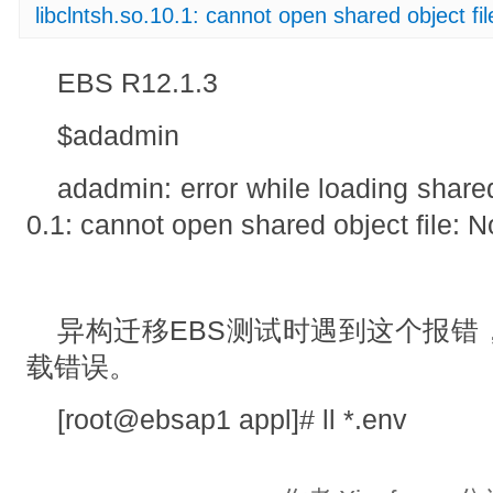
libclntsh.so.10.1: cannot open shared object fil
EBS R12.1.3
$adadmin
adadmin: error while loading shared 
0.1: cannot open shared object file: N
异构迁移EBS测试时遇到这个报错
载错误。
[root@ebsap1 appl]# ll *.env