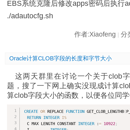
EBS系统克隆后修改apps密码后执行adau
./adautocfg.sh
作者:Xiaofeng
分类
|
Oracle计算CLOB字段的长度和字节大小
这两天群里在讨论一个关于clob
题，搜了一下网上确实没现成计算cl
算clob字段大小的函数，以便各位同
CREATE
OR
 REPLACE 
FUNCTION
 GET_CLOB_LENGTHB
(
P
RETURN
INTEGER
IS
  C_MAX_LENGTH CONSTANT 
INTEGER
 :
=
10922
;
  I         
INTEGER
;