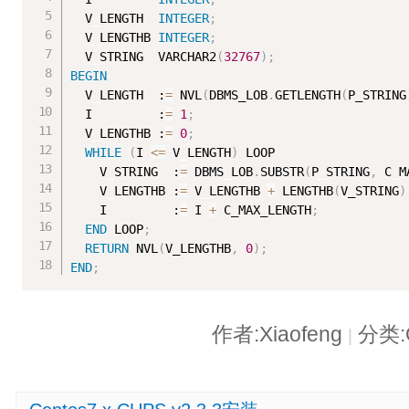
  V_LENGTH  
INTEGER
;
  V_LENGTHB 
INTEGER
;
  V_STRING  VARCHAR2
(
32767
)
;
BEGIN
  V_LENGTH  :
=
 NVL
(
DBMS_LOB
.
GETLENGTH
(
P_STRING
  I         :
=
1
;
  V_LENGTHB :
=
0
;
WHILE
(
I 
<=
 V_LENGTH
)
 LOOP

    V_STRING  :
=
 DBMS_LOB
.
SUBSTR
(
P_STRING
,
 C_M
    V_LENGTHB :
=
 V_LENGTHB 
+
 LENGTHB
(
V_STRING
)
    I         :
=
 I 
+
 C_MAX_LENGTH
;
END
 LOOP
;
RETURN
 NVL
(
V_LENGTHB
,
0
)
;
END
;
作者:Xiaofeng
分类:O
|